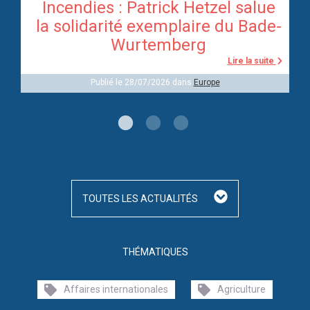
Incendies : Patrick Hetzel salue
re
la solidarité exemplaire du Bade-
Wurtemberg
te
Lire la suite
Publié le 28/07/2026 dans
Europe
TOUTES LES ACTUALITÉS
THÉMATIQUES
Affaires internationales
Agriculture