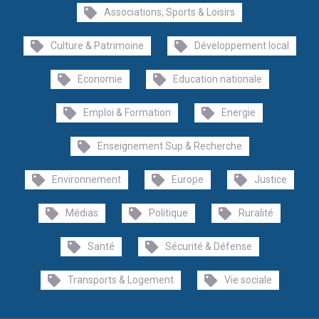
Associations, Sports & Loisirs
Culture & Patrimoine
Développement local
Economie
Education nationale
Emploi & Formation
Energie
Enseignement Sup & Recherche
Environnement
Europe
Justice
Médias
Politique
Ruralité
Santé
Sécurité & Défense
Transports & Logement
Vie sociale