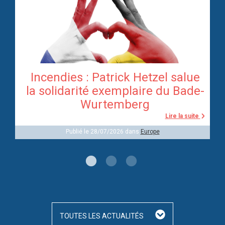
Incendies : Patrick Hetzel salue
re
la solidarité exemplaire du Bade-
Wurtemberg
te
Lire la suite
Publié le 28/07/2026 dans
Europe
TOUTES LES ACTUALITÉS