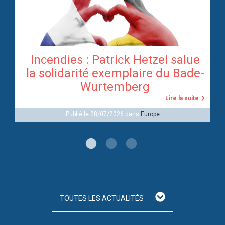
Incendies : Patrick Hetzel salue
re
la solidarité exemplaire du Bade-
Wurtemberg
te
Lire la suite
Publié le 28/07/2026 dans
Europe
TOUTES LES ACTUALITÉS