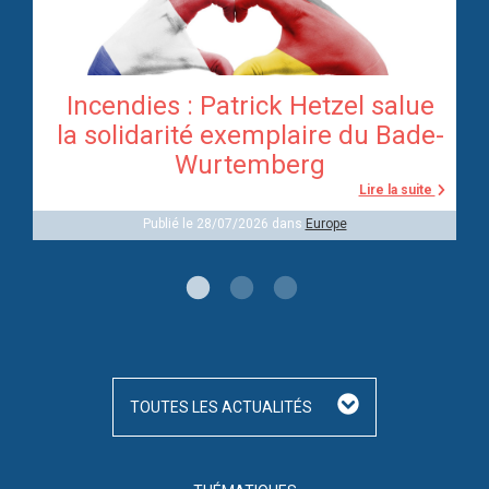
Incendies : Patrick Hetzel salue
re
la solidarité exemplaire du Bade-
Wurtemberg
te
Lire la suite
Publié le 28/07/2026 dans
Europe
TOUTES LES ACTUALITÉS