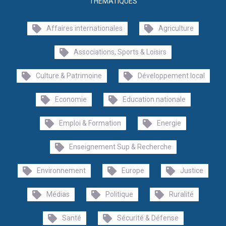
THÉMATIQUES
Affaires internationales
Agriculture
Associations, Sports & Loisirs
Culture & Patrimoine
Développement local
Economie
Education nationale
Emploi & Formation
Energie
Enseignement Sup & Recherche
Environnement
Europe
Justice
Médias
Politique
Ruralité
Santé
Sécurité & Défense