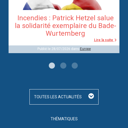
Incendies : Patrick Hetzel salue
re
la solidarité exemplaire du Bade-
Wurtemberg
te
Lire la suite
Publié le 28/07/2026 dans
Europe
TOUTES LES ACTUALITÉS
THÉMATIQUES