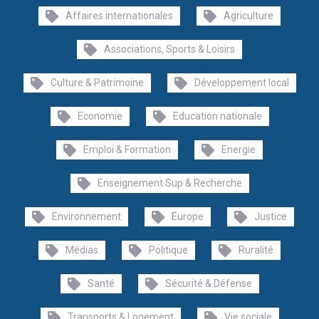
Affaires internationales
Agriculture
Associations, Sports & Loisirs
Culture & Patrimoine
Développement local
Economie
Education nationale
Emploi & Formation
Energie
Enseignement Sup & Recherche
Environnement
Europe
Justice
Médias
Politique
Ruralité
Santé
Sécurité & Défense
Transports & Logement
Vie sociale