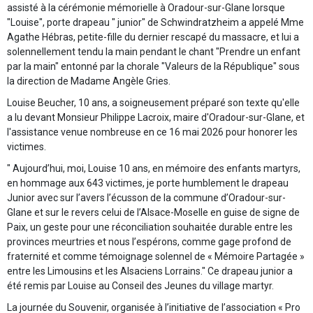
assisté à la cérémonie mémorielle à Oradour-sur-Glane lorsque
"Louise", porte drapeau " junior" de Schwindratzheim a appelé Mme
Agathe Hébras, petite-fille du dernier rescapé du massacre, et lui a
solennellement tendu la main pendant le chant "Prendre un enfant
par la main" entonné par la chorale "Valeurs de la République" sous
la direction de Madame Angèle Gries.
Louise Beucher, 10 ans, a soigneusement préparé son texte qu'elle
a lu devant Monsieur Philippe Lacroix, maire d'Oradour-sur-Glane, et
l'assistance venue nombreuse en ce 16 mai 2026 pour honorer les
victimes.
" Aujourd’hui, moi, Louise 10 ans, en mémoire des enfants martyrs,
en hommage aux 643 victimes, je porte humblement le drapeau
Junior avec sur l’avers l’écusson de la commune d’Oradour-sur-
Glane et sur le revers celui de l’Alsace-Moselle en guise de signe de
Paix, un geste pour une réconciliation souhaitée durable entre les
provinces meurtries et nous l’espérons, comme gage profond de
fraternité et comme témoignage solennel de « Mémoire Partagée »
entre les Limousins et les Alsaciens Lorrains." Ce drapeau junior a
été remis par Louise au Conseil des Jeunes du village martyr.
La journée du Souvenir, organisée à l’initiative de l’association « Pro