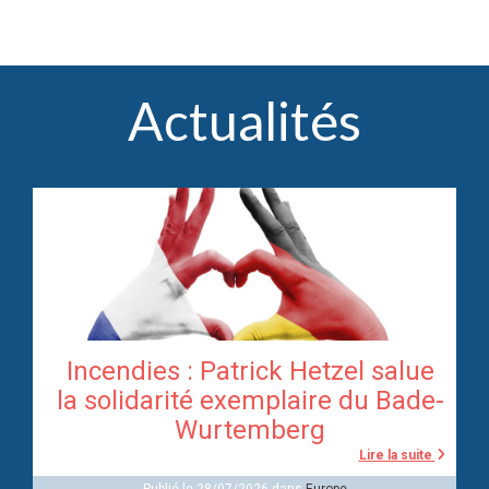
Actualités
Incendies : Patrick Hetzel salue
re
la solidarité exemplaire du Bade-
Wurtemberg
te
Lire la suite
Publié le 28/07/2026 dans
Europe