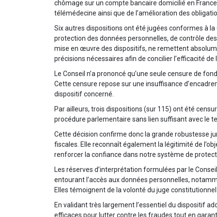
chômage sur un compte bancaire domicilié en France 
télémédecine ainsi que de l’amélioration des obligat
Six autres dispositions ont été jugées conformes à la
protection des données personnelles, de contrôle de
mise en œuvre des dispositifs, ne remettent absolumen
précisions nécessaires afin de concilier l’efficacité de
Le Conseil n’a prononcé qu’une seule censure de fond,
Cette censure repose sur une insuffisance d’encadremen
dispositif concerné.
Par ailleurs, trois dispositions (sur 115) ont été cens
procédure parlementaire sans lien suffisant avec le text
Cette décision confirme donc la grande robustesse jurid
fiscales. Elle reconnaît également la légitimité de l’obj
renforcer la confiance dans notre système de protecti
Les réserves d’interprétation formulées par le Consei
entourant l’accès aux données personnelles, notamment
Elles témoignent de la volonté du juge constitutionnel
En validant très largement l’essentiel du dispositif ado
efficaces pour lutter contre les fraudes tout en garanti