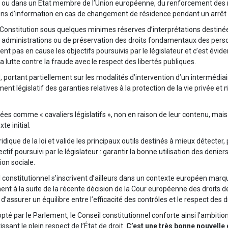
ou dans un État membre de l’Union européenne, du renforcement des règ
ions d’information en cas de changement de résidence pendant un arrêt d
 Constitution sous quelques minimes réserves d’interprétations destinée
s administrations ou de préservation des droits fondamentaux des pers
t pas en cause les objectifs poursuivis par le législateur et c’est évid
 la lutte contre la fraude avec le respect des libertés publiques.
 portant partiellement sur les modalités d’intervention d’un intermédia
t législatif des garanties relatives à la protection de la vie privée et
urées comme « cavaliers législatifs », non en raison de leur contenu, mais
e initial.
ique de la loi et valide les principaux outils destinés à mieux détecter,
ectif poursuivi par le législateur : garantir la bonne utilisation des denier
on sociale.
l constitutionnel s’inscrivent d’ailleurs dans un contexte européen mar
 à la suite de la récente décision de la Cour européenne des droits de l
 d’assurer un équilibre entre l’efficacité des contrôles et le respect des
pté par le Parlement, le Conseil constitutionnel conforte ainsi l’ambition d
ssant le plein respect de l’État de droit.
C’est une très bonne nouvelle