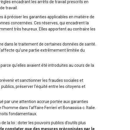
les encadrant les arrêts de travail prescrits en
e travail.
s à préciser les garanties applicables en matière de
onnes concernées. Ces réserves, qui encadrent la
emment très heureux. Elles apportent au contraire les
ire dans le traitement de certaines données de santé.
 n’affecte qu’une partie extrêmement limitée du
 parce qu’elles avaient été introduites au cours de la
 prévenir et sanctionner les fraudes sociales et
s publics, préserver l’équité entre les citoyens et
qué par une attention accrue portée aux garanties
’homme dans l’affaire Ferrieri et Bonassisa c. Italie.
 droits fondamentaux.
e la loi : doter les pouvoirs publics d’outils plus
 de constater que des mesures préconisées par le