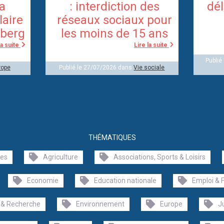
la
: interdiction des
dél
laire
réseaux sociaux pour
berg
les moins de 15 ans
la suite
Lire la suite
Publié
rope
Publié le 27/07/2026 dans
Vie sociale
THÉMATIQUES
les
Agriculture
Associations, Sports & Loisirs
Economie
Education nationale
Emploi & 
 & Recherche
Environnement
Europe
J