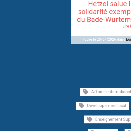
Hetzel salue 
solidarité exemp
du Bade-Wurtem
Lire 
Publié le 28/07/2026 dans
Eu
Affaires internationa
Développement local
Enseignement Sup