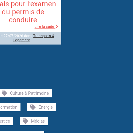
ais pour l’examen
du permis de
conduire
Lire la suite
 le 27/07/2026 dans
Transports &
Logement
Culture & Patrimoine
Formation
Energie
ustice
Médias