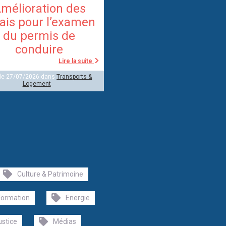
mélioration des
ais pour l’examen
du permis de
conduire
Lire la suite
 le 27/07/2026 dans
Transports &
Logement
Culture & Patrimoine
Formation
Energie
ustice
Médias