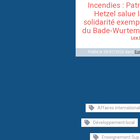
Incendies : Pat
Hetzel salue 
solidarité exemp
du Bade-Wurtem
Lire 
Publié le 28/07/2026 dans
Eu
Affaires internationa
Développement local
Enseignement Sup