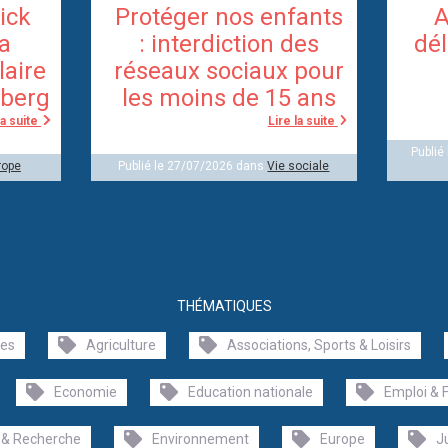
rick
Protéger nos enfants
A
la
: interdiction des
dél
laire
réseaux sociaux pour
berg
les moins de 15 ans
la suite
Lire la suite
Publié
rope
Publié le 27/07/2026 dans
Vie sociale
THÉMATIQUES
les
Agriculture
Associations, Sports & Loisirs
Economie
Education nationale
Emploi & 
 & Recherche
Environnement
Europe
J