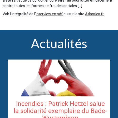
a été fait et de ce qui doit encore être fait pour lutter efficacement
contre toutes les formes de fraudes sociales.[...]
Voir l'intégralité de l'
interview en pdf
ou sur le site
Atlantico.fr
Actualités
Incendies : Patrick Hetzel salue
re
la solidarité exemplaire du Bade-
te