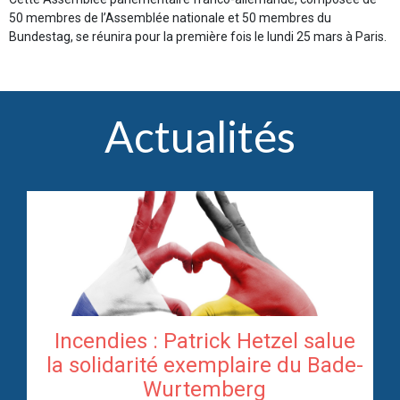
50 membres de l’Assemblée nationale et 50 membres du
Bundestag, se réunira pour la première fois le lundi 25 mars à Paris.
Actualités
Incendies : Patrick Hetzel salue
re
la solidarité exemplaire du Bade-
Wurtemberg
te