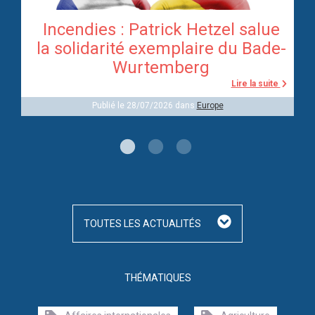
Incendies : Patrick Hetzel salue
re
la solidarité exemplaire du Bade-
Wurtemberg
te
Lire la suite
Publié le 28/07/2026 dans
Europe
TOUTES LES ACTUALITÉS
THÉMATIQUES