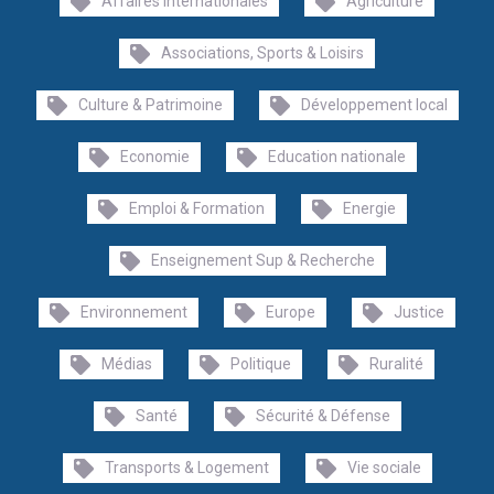
Affaires internationales
Agriculture
Associations, Sports & Loisirs
Culture & Patrimoine
Développement local
Economie
Education nationale
Emploi & Formation
Energie
Enseignement Sup & Recherche
Environnement
Europe
Justice
Médias
Politique
Ruralité
Santé
Sécurité & Défense
Transports & Logement
Vie sociale