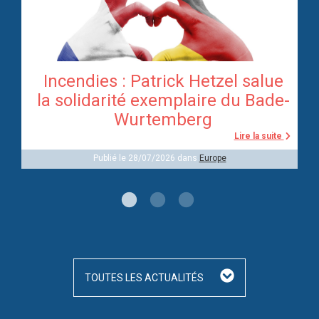
Incendies : Patrick Hetzel salue
re
la solidarité exemplaire du Bade-
Wurtemberg
te
Lire la suite
Publié le 28/07/2026 dans
Europe
TOUTES LES ACTUALITÉS