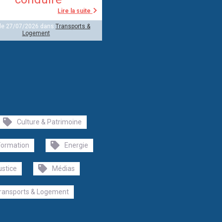
Lire la suite
 le 27/07/2026 dans
Transports &
Logement
Culture & Patrimoine
Formation
Energie
ustice
Médias
ransports & Logement