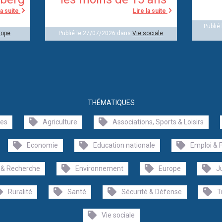
la suite
Lire la suite
Publié
rope
Publié le 27/07/2026 dans
Vie sociale
THÉMATIQUES
les
Agriculture
Associations, Sports & Loisirs
Economie
Education nationale
Emploi & 
 & Recherche
Environnement
Europe
J
Ruralité
Santé
Sécurité & Défense
T
Vie sociale