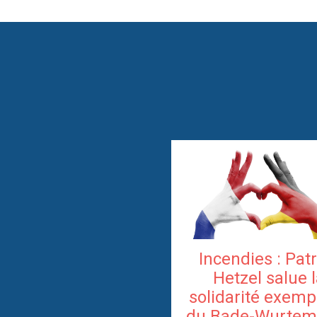
Incendies : Pat
Hetzel salue 
solidarité exemp
du Bade-Wurtem