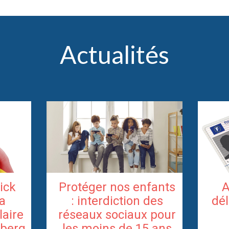
Actualités
rick
Protéger nos enfants
A
la
: interdiction des
dél
laire
réseaux sociaux pour
berg
les moins de 15 ans