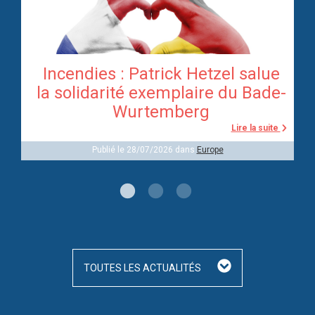
Incendies : Patrick Hetzel salue
re
la solidarité exemplaire du Bade-
Wurtemberg
te
Lire la suite
Publié le 28/07/2026 dans
Europe
TOUTES LES ACTUALITÉS