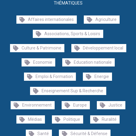
THÉMATIQUES
Affaires internationales
Agriculture
Associations, Sports & Loisirs
Culture & Patrimoine
Développement local
Economie
Education nationale
Emploi & Formation
Energie
Enseignement Sup & Recherche
Environnement
Europe
Justice
Médias
Politique
Ruralité
Santé
Sécurité & Défense