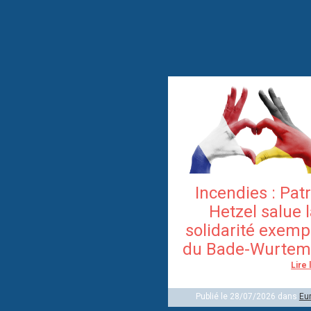
Incendies : Pat
Hetzel salue 
solidarité exemp
du Bade-Wurtem
Lire 
Publié le 28/07/2026 dans
Eu