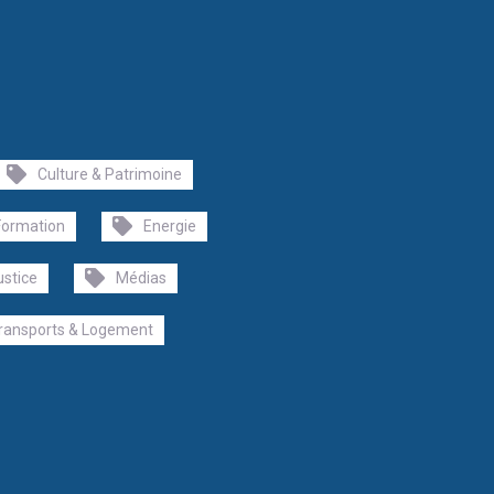
Culture & Patrimoine
Formation
Energie
ustice
Médias
ransports & Logement