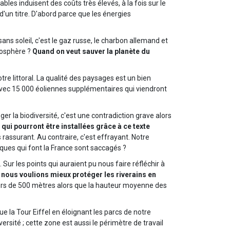
ables induisent des coûts très élevés, à la fois sur le
d'un titre. D'abord parce que les énergies
ans soleil, c'est le gaz russe, le charbon allemand et
mosphère ?
Quand on veut sauver la planète du
e littoral. La qualité des paysages est un bien
avec 15 000 éoliennes supplémentaires qui viendront
 la biodiversité, c'est une contradiction grave alors
qui pourront être installées grâce à ce texte
s rassurant. Au contraire, c'est effrayant. Notre
iques qui font la France sont saccagés ?
ur les points qui auraient pu nous faire réfléchir à
,
nous voulions mieux protéger les riverains en
ujours de 500 mètres alors que la hauteur moyenne des
ue la Tour Eiffel en éloignant les parcs de notre
versité ; cette zone est aussi le périmètre de travail