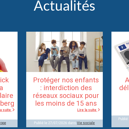
Actualités
rick
Protéger nos enfants
A
la
: interdiction des
dél
laire
réseaux sociaux pour
berg
les moins de 15 ans
la suite
Lire la suite
Publié
rope
Publié le 27/07/2026 dans
Vie sociale