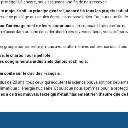
 protéger. Là encore, nous essuyons une fin de non-recevoir.
ic majeur soit un principe général, accordé à tous les projets indus
éserver ce privilège aux seules énergies renouvelables. Toujours une fin d
l sur l'aménagement de leurs communes
, en imposant l'avis conforme
En n'accordant aucune considération à ces revendications, vous préparez 
groupe parlementaire, nous avons affirmé avec cohérence des choix cl
se, le charbon ou le pétrole.
les conglomérats industriels danois et chinois.
 en coûte sur le dos des Français
.
plus de 20 ans, tous ceux qui écoutent la science pouvaient non seuleme
e climatique : l'énergie nucléaire. Et puisque nous sommes pour la protect
à ce très mauvais texte qui n’était finalement rien d’autre que d