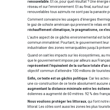
renouvelable.
Et ce, pour quel résultat ? Une énergie n
réseau et sur l'environnement. Et au final, surtout su
renouvelables tous azimuts ne sont pas la panacée po
Comment convaincre les usagers d'énergies thermiques d
le gaz de schiste américain qui prennent le relais e
réchauffement climatique, le pragmatisme, ce n'es
L'autre aspect de ce gâchis environnemental est la bé
commun immatériel. Pourtant, le gouvernement leur im
industrialiser des zones remarquables jusqu'à présen
Quand on sait les impacts sur les écosystèmes, au mo
que le gouvernement impose par ailleurs aux Français l
représentent l'équivalent de la surface totale d'un
objectif commun d'atteindre 100 millions de touristes
Enfin, ce texte est un gâchis politique
. Car les acte
une co-construction de ce texte absolument aucune a
augmentant la distance minimale entre les éolienne
éoliennes a augmenté de 60 mètres. 92 % des français
Nous voulions protéger les littoraux
, qui font notr
littoral. Les côtes sont aussi les zones les plus touris