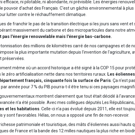
i efficace, ni pilotable, ni abondante, ni prévisible. Les énergies renouvel
r le pouvoir d'achat des Français. C'est un gâchis environnemental à plus 
ur lutter contre le réchauffement climatique.
e franchir le pas de la transition électrique si les jours sans vent et s
n libérant massivement du carbone et des microparticules dans notre at
t pas l'énergie renouvelable mais l'énergie bas-carbone.
tonnisation des millions de kilomètres carré de nos campagnes et de notr
pose la plus importante mutation depuis l'invention de l'agriculture, 
t préservées.
ment même où un accord historique a été signé à la COP 15 pour protéger
e zéro artificialisation nette dans nos territoires ruraux.
Les éoliennes 
 département français, cinquante fois la surface de Paris
. Ça n'est pa
 par année pour 7 % du PIB pourra-t-il être tenu si ces paysages magnif
s gouvernementaux montrent clairement que tout était décidé à l'avance. S
vancée n’a été possible. Avec mes collègues députés Les Républicains
s et les habitations
. Celle-ci n'a pas évolué depuis 2011, elle est to
 y sont favorables. Hélas, on nous a opposé une fin de non-recevoir.
e richesse patrimoniale et touristique, des mâts d'éoliennes aussi hauts q
tiques de France et la bande des 12 milles nautiques la plus riche en biodi