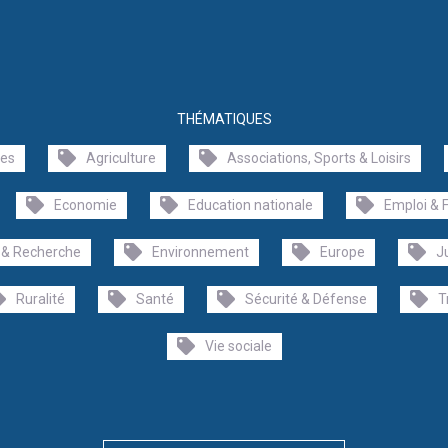
THÉMATIQUES
les
Agriculture
Associations, Sports & Loisirs
Economie
Education nationale
Emploi & 
 & Recherche
Environnement
Europe
J
Ruralité
Santé
Sécurité & Défense
T
Vie sociale