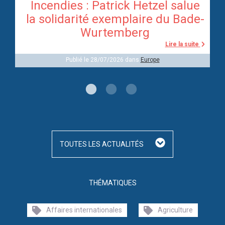
Incendies : Patrick Hetzel salue
re
la solidarité exemplaire du Bade-
Wurtemberg
te
Lire la suite
Publié le 28/07/2026 dans
Europe
TOUTES LES ACTUALITÉS
THÉMATIQUES
Affaires internationales
Agriculture