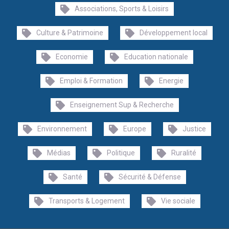
Associations, Sports & Loisirs
Culture & Patrimoine
Développement local
Economie
Education nationale
Emploi & Formation
Energie
Enseignement Sup & Recherche
Environnement
Europe
Justice
Médias
Politique
Ruralité
Santé
Sécurité & Défense
Transports & Logement
Vie sociale