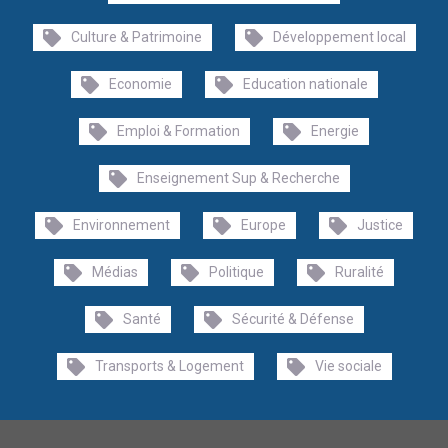
Culture & Patrimoine
Développement local
Economie
Education nationale
Emploi & Formation
Energie
Enseignement Sup & Recherche
Environnement
Europe
Justice
Médias
Politique
Ruralité
Santé
Sécurité & Défense
Transports & Logement
Vie sociale