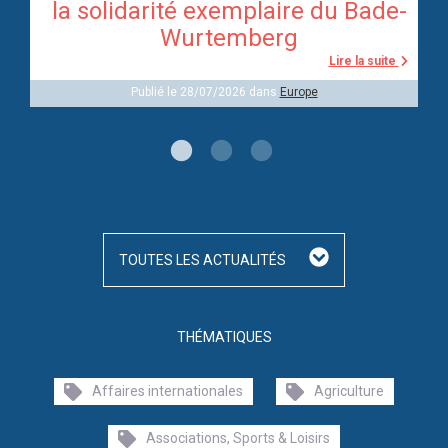
re
la solidarité exemplaire du Bade-
Wurtemberg
te
Lire la suite
Publié le 28/07/2026 dans
Europe
TOUTES LES ACTUALITÉS
THÉMATIQUES
Affaires internationales
Agriculture
Associations, Sports & Loisirs