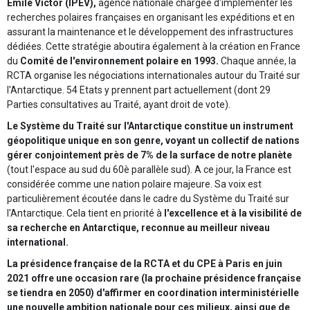
Emile Victor (IPEV),
agence nationale chargée d'implémenter les
recherches polaires françaises en organisant les expéditions et en
assurant la maintenance et le développement des infrastructures
dédiées. Cette stratégie aboutira également à la création en France
du
Comité de l'environnement polaire en 1993.
Chaque année, la
RCTA organise les négociations internationales autour du Traité sur
l'Antarctique. 54 Etats y prennent part actuellement (dont 29
Parties consultatives au Traité, ayant droit de vote).
Le Système du Traité sur l'Antarctique constitue un instrument
géopolitique unique en son genre, voyant un collectif de nations
gérer conjointement près de 7% de la surface de notre planète
(tout l'espace au sud du 60è parallèle sud). A ce jour, la France est
considérée comme une nation polaire majeure. Sa voix est
particulièrement écoutée dans le cadre du Système du Traité sur
l'Antarctique. Cela tient en priorité à
l'excellence et à la visibilité de
sa recherche en Antarctique, reconnue au meilleur niveau
international.
La présidence française de la RCTA et du CPE à Paris en juin
2021 offre une occasion rare (la prochaine présidence française
se tiendra en 2050) d'affirmer en coordination interministérielle
une nouvelle ambition nationale pour ces milieux, ainsi que de