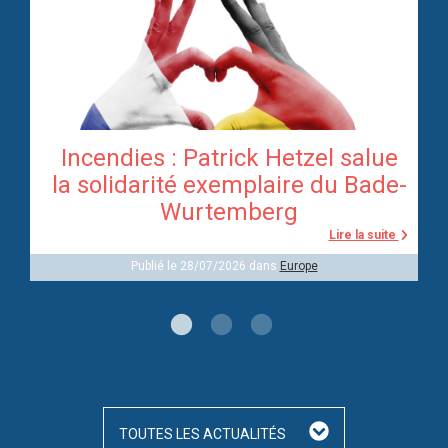
Incendies : Patrick Hetzel salue
re
la solidarité exemplaire du Bade-
Wurtemberg
te
Lire la suite
Publié le 28/07/2026 dans
Europe
TOUTES LES ACTUALITÉS