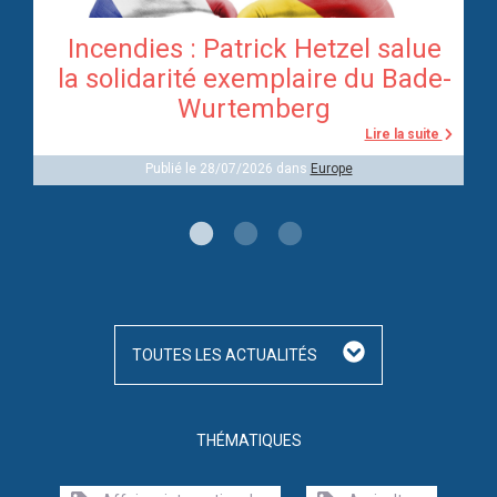
Incendies : Patrick Hetzel salue
re
la solidarité exemplaire du Bade-
Wurtemberg
te
Lire la suite
Publié le 28/07/2026 dans
Europe
TOUTES LES ACTUALITÉS
THÉMATIQUES