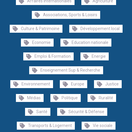
Affaires internationales
Agriculture
Associations, Sports & Loisirs
Culture & Patrimoine
Développement local
Economie
Education nationale
Emploi & Formation
Energie
Enseignement Sup & Recherche
Environnement
Europe
Justice
Médias
Politique
Ruralité
Santé
Sécurité & Défense
Transports & Logement
Vie sociale