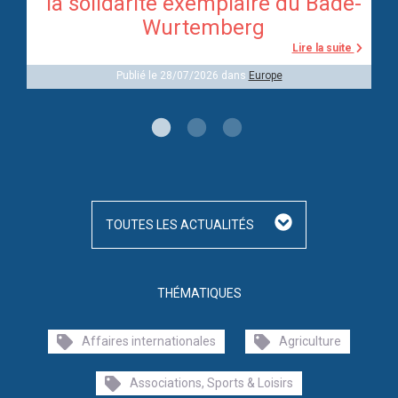
re
la solidarité exemplaire du Bade-
Wurtemberg
te
Lire la suite
Publié le 28/07/2026 dans
Europe
TOUTES LES ACTUALITÉS
THÉMATIQUES
Affaires internationales
Agriculture
Associations, Sports & Loisirs