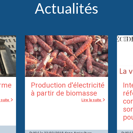
Actualités
orme
Production d'électricité
Int
à partir de biomasse
ré
con
a suite
Lire la suite
so
pou