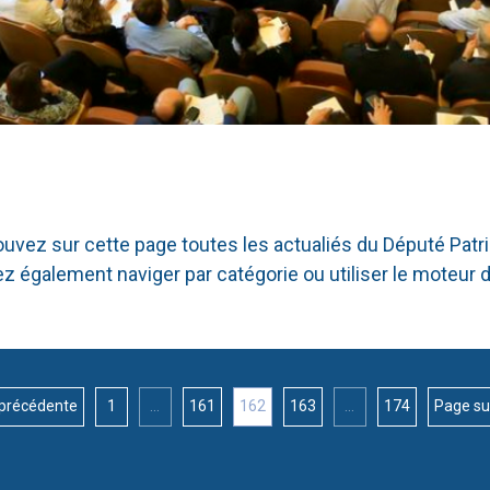
ouvez sur cette page toutes les actualiés du Député Patri
également naviger par catégorie ou utiliser le moteur 
précédente
1
...
161
162
163
...
174
Page su