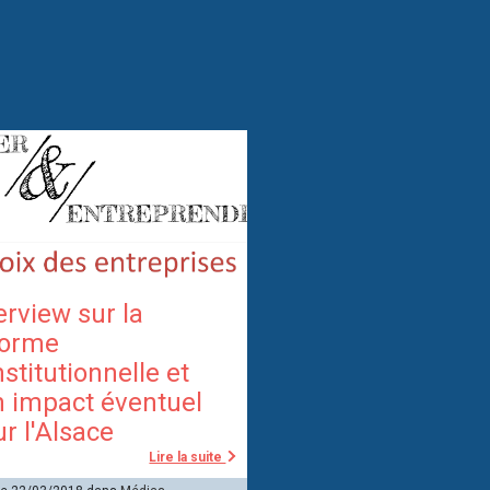
erview sur la
forme
stitutionnelle et
n impact éventuel
r l'Alsace
Lire la suite