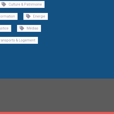
Culture & Patrimoine
Formation
Energie
ustice
Médias
ransports & Logement