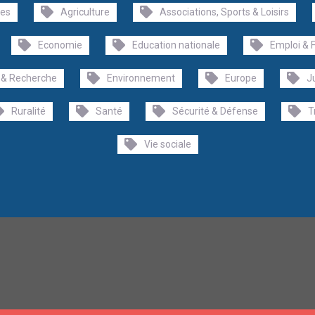
les
Agriculture
Associations, Sports & Loisirs
Economie
Education nationale
Emploi & 
 & Recherche
Environnement
Europe
J
Ruralité
Santé
Sécurité & Défense
T
Vie sociale