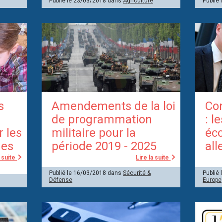
Publié le 23/03/2018 dans
Agriculture
Publié
s
Amendements de la loi
Con
de programmation
: l
r les
militaire pour la
éc
ues
période 2019 - 2025
al
a suite
Lire la suite
Publié le 16/03/2018 dans
Sécurité &
Publié
Défense
Europe