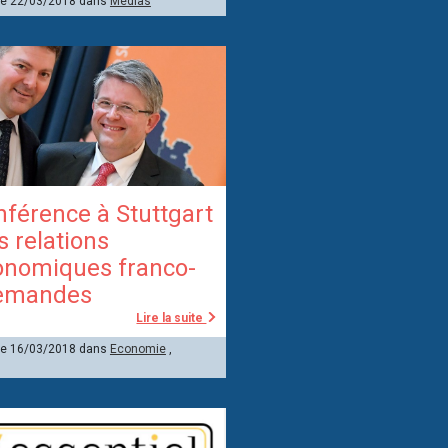
 le 22/03/2018 dans
Médias
férence à Stuttgart
es relations
onomiques franco-
lemandes
Lire la suite
 le 16/03/2018 dans
Economie
,