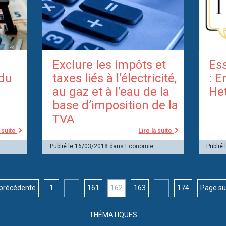
Exclure les impôts et
Ess
 du
taxes liés à l’électricité,
: E
au gaz et à l’eau de la
He
base d’imposition de la
TVA
a suite
Lire la suite
Publié le 16/03/2018 dans
Economie
Publié
précédente
1
...
161
162
163
...
174
Page su
THÉMATIQUES