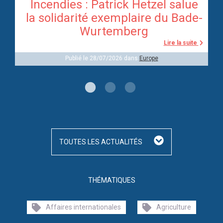
Incendies : Patrick Hetzel salue
re
la solidarité exemplaire du Bade-
Wurtemberg
te
Lire la suite
Publié le 28/07/2026 dans
Europe
TOUTES LES ACTUALITÉS
THÉMATIQUES
Affaires internationales
Agriculture