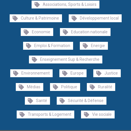
Associations, Sports & Loisirs
Culture & Patrimoine
Développement local
Economie
Education nationale
Emploi & Formation
Energie
Enseignement Sup & Recherche
Environnement
Europe
Justice
Médias
Politique
Ruralité
Santé
Sécurité & Défense
Transports & Logement
Vie sociale