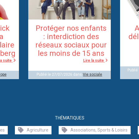
rick
Protéger nos enfants
A
la
: interdiction des
dél
laire
réseaux sociaux pour
berg
les moins de 15 ans
la suite
Lire la suite
Publié
rope
Publié le 27/07/2026 dans
Vie sociale
THÉMATIQUES
les
Agriculture
Associations, Sports & Loisirs