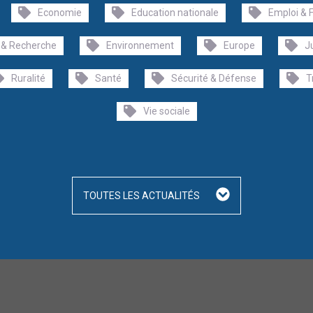
Economie
Education nationale
Emploi & 
 & Recherche
Environnement
Europe
J
Ruralité
Santé
Sécurité & Défense
T
Vie sociale
TOUTES LES ACTUALITÉS