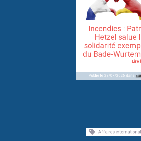
Incendies : Pat
Hetzel salue 
solidarité exemp
du Bade-Wurtem
Lire 
Publié le 28/07/2026 dans
Eu
Affaires internationa