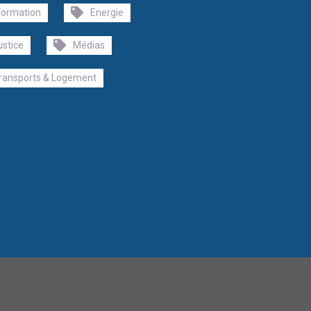
Formation
Energie
ustice
Médias
ransports & Logement