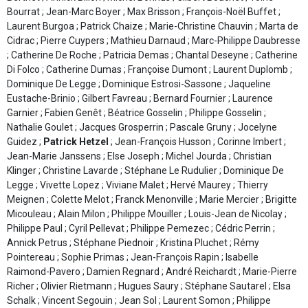
Bourrat ; Jean-Marc Boyer ; Max Brisson ; François-Noël Buffet ;
Laurent Burgoa ; Patrick Chaize ; Marie-Christine Chauvin ; Marta de
Cidrac ; Pierre Cuypers ; Mathieu Darnaud ; Marc-Philippe Daubresse
; Catherine De Roche ; Patricia Demas ; Chantal Deseyne ; Catherine
Di Folco ; Catherine Dumas ; Françoise Dumont ; Laurent Duplomb ;
Dominique De Legge ; Dominique Estrosi-Sassone ; Jaqueline
Eustache-Brinio ; Gilbert Favreau ; Bernard Fournier ; Laurence
Garnier ; Fabien Genêt ; Béatrice Gosselin ; Philippe Gosselin ;
Nathalie Goulet ; Jacques Grosperrin ; Pascale Gruny ; Jocelyne
Guidez ;
Patrick Hetzel
; Jean-François Husson ; Corinne Imbert ;
Jean-Marie Janssens ; Else Joseph ; Michel Jourda ; Christian
Klinger ; Christine Lavarde ; Stéphane Le Rudulier ; Dominique De
Legge ; Vivette Lopez ; Viviane Malet ; Hervé Maurey ; Thierry
Meignen ; Colette Melot ; Franck Menonville ; Marie Mercier ; Brigitte
Micouleau ; Alain Milon ; Philippe Mouiller ; Louis-Jean de Nicolay ;
Philippe Paul ; Cyril Pellevat ; Philippe Pemezec ; Cédric Perrin ;
Annick Petrus ; Stéphane Piednoir ; Kristina Pluchet ; Rémy
Pointereau ; Sophie Primas ; Jean-François Rapin ; Isabelle
Raimond-Pavero ; Damien Regnard ; André Reichardt ; Marie-Pierre
Richer ; Olivier Rietmann ; Hugues Saury ; Stéphane Sautarel ; Elsa
Schalk ; Vincent Segouin ; Jean Sol ; Laurent Somon ; Philippe