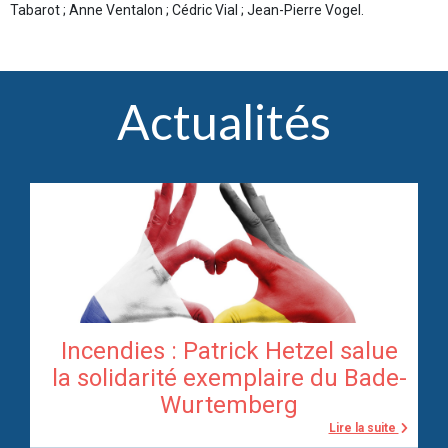
Tabarot ; Anne Ventalon ; Cédric Vial ; Jean-Pierre Vogel.
Actualités
Incendies : Patrick Hetzel salue
re
la solidarité exemplaire du Bade-
Wurtemberg
te
Lire la suite