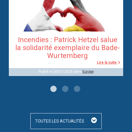
Incendies : Patrick Hetzel salue
re
la solidarité exemplaire du Bade-
Wurtemberg
te
Lire la suite
Publié le 28/07/2026 dans
Europe
TOUTES LES ACTUALITÉS