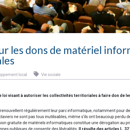
r les dons de matériel infor
ales
ppement local
Vie sociale
loi visant à autoriser les collectivités territoriales à faire don de 
iales renouvellent régulièrement leur parc informatique, notamment pour d
iers ne sont pas tous inutilisables, même s’ils ont beaucoup perdu de leur
sion gratuite de matériels informatiques constitue une dérogation au princi
onnes publiques de consentir des libéralités.
Il résulte des articles L. 