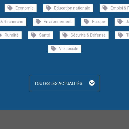
Economie
Education nationale
Emploi & 
 & Recherche
Environnement
Europe
J
Ruralité
Santé
Sécurité & Défense
T
Vie sociale
TOUTES LES ACTUALITÉS