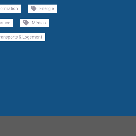
Formation
Energie
ustice
Médias
ransports & Logement