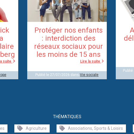
rick
Protéger nos enfants
A
la
: interdiction des
dél
laire
réseaux sociaux pour
berg
les moins de 15 ans
la suite
Lire la suite
Publié
rope
Publié le 27/07/2026 dans
Vie sociale
THÉMATIQUES
les
Agriculture
Associations, Sports & Loisirs