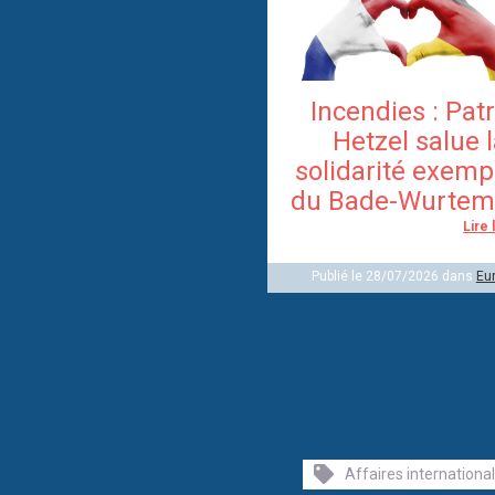
Incendies : Pat
Hetzel salue 
solidarité exemp
du Bade-Wurtem
Lire 
Publié le 28/07/2026 dans
Eu
Affaires internationa