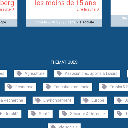
berg
les moins de 15 ans
la suite
Lire la suite
Publié
rope
Publié le 27/07/2026 dans
Vie sociale
THÉMATIQUES
les
Agriculture
Associations, Sports & Loisirs
Economie
Education nationale
Emploi & 
 & Recherche
Environnement
Europe
J
Ruralité
Santé
Sécurité & Défense
T
Vie sociale