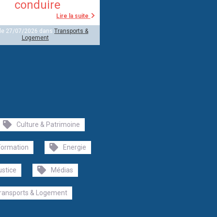
conduire
Lire la suite
 le 27/07/2026 dans
Transports &
Logement
Culture & Patrimoine
Formation
Energie
ustice
Médias
ransports & Logement