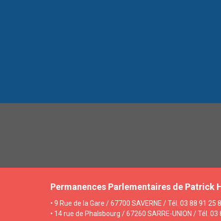
Permanences Parlementaires de Patrick 
• 9 Rue de la Gare / 67700 SAVERNE / Tél. 03 88 91 25 8
• 14 rue de Phalsbourg / 67260 SARRE-UNION / Tél. 03 