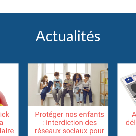
Actualités
rick
Protéger nos enfants
A
la
: interdiction des
dél
laire
réseaux sociaux pour