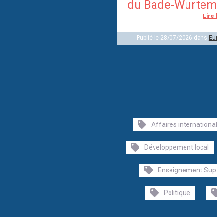
du Bade-Wurtem
Lire 
Publié le 28/07/2026 dans
Eu
Affaires internationa
Développement local
Enseignement Sup
Politique