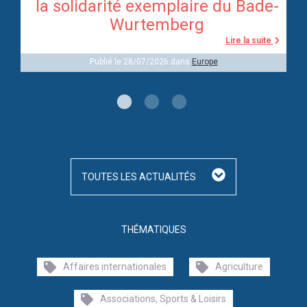
re
la solidarité exemplaire du Bade-
Wurtemberg
te
Lire la suite
Publié le 28/07/2026 dans
Europe
TOUTES LES ACTUALITÉS
THÉMATIQUES
Affaires internationales
Agriculture
Associations, Sports & Loisirs