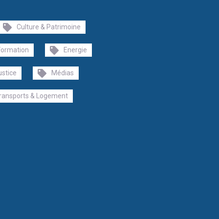
Culture & Patrimoine
Formation
Energie
ustice
Médias
ransports & Logement