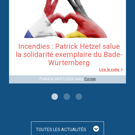
Incendies : Patrick Hetzel salue
re
la solidarité exemplaire du Bade-
Wurtemberg
te
Lire la suite
Publié le 28/07/2026 dans
Europe
TOUTES LES ACTUALITÉS