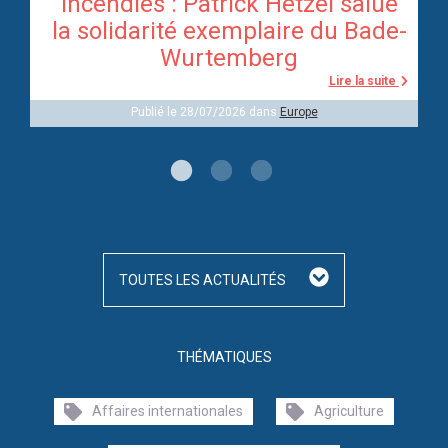
Incendies : Patrick Hetzel salue
re
la solidarité exemplaire du Bade-
Wurtemberg
te
Lire la suite
Publié le 28/07/2026 dans
Europe
TOUTES LES ACTUALITÉS
THÉMATIQUES
Affaires internationales
Agriculture