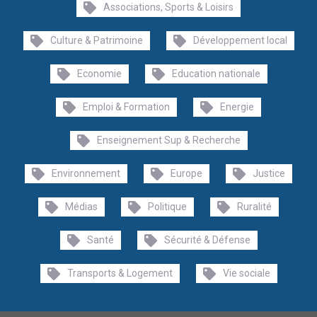
Associations, Sports & Loisirs
Culture & Patrimoine
Développement local
Economie
Education nationale
Emploi & Formation
Energie
Enseignement Sup & Recherche
Environnement
Europe
Justice
Médias
Politique
Ruralité
Santé
Sécurité & Défense
Transports & Logement
Vie sociale