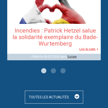
Incendies : Patrick Hetzel salue
re
la solidarité exemplaire du Bade-
Wurtemberg
te
Lire la suite
Publié le 28/07/2026 dans
Europe
TOUTES LES ACTUALITÉS