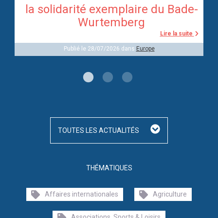
re
la solidarité exemplaire du Bade-
Wurtemberg
te
Lire la suite
Publié le 28/07/2026 dans
Europe
TOUTES LES ACTUALITÉS
THÉMATIQUES
Affaires internationales
Agriculture
Associations, Sports & Loisirs