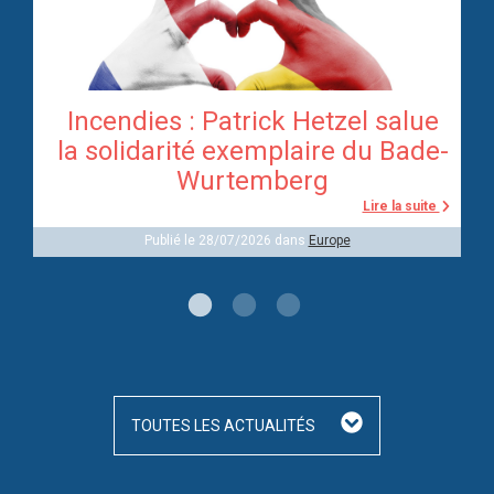
Incendies : Patrick Hetzel salue
re
la solidarité exemplaire du Bade-
Wurtemberg
te
Lire la suite
Publié le 28/07/2026 dans
Europe
TOUTES LES ACTUALITÉS