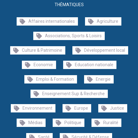
THÉMATIQUES
Affaires internationales
Agriculture
Associations, Sports & Loisirs
Culture & Patrimoine
Développement local
Economie
Education nationale
Emploi & Formation
Energie
Enseignement Sup & Recherche
Environnement
Europe
Justice
Médias
Politique
Ruralité
Santé
Sécurité & Défense