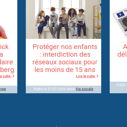
rick
Protéger nos enfants
A
la
: interdiction des
dél
laire
réseaux sociaux pour
berg
les moins de 15 ans
la suite
Lire la suite
Publié
rope
Publié le 27/07/2026 dans
Vie sociale