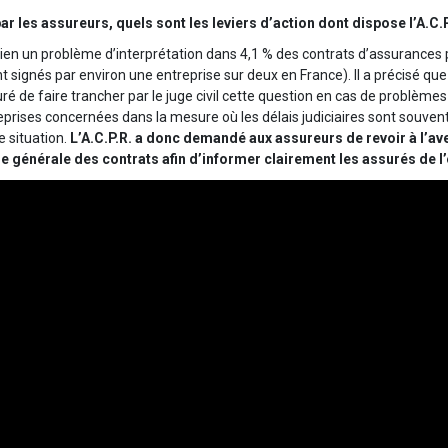
 les assureurs, quels sont les leviers d’action dont dispose l’A.C.P
it bien un problème d’interprétation dans 4,1 % des contrats d’assurances
signés par environ une entreprise sur deux en France). Il a précisé que l’
suré de faire trancher par le juge civil cette question en cas de problèmes
treprises concernées dans la mesure où les délais judiciaires sont souve
e situation.
L’A.C.P.R. a donc demandé aux assureurs de revoir à l’ave
e générale des contrats afin d’informer clairement les assurés de l’