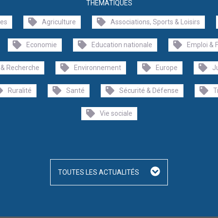
THÉMATIQUES
les
Agriculture
Associations, Sports & Loisirs
Economie
Education nationale
Emploi & 
 & Recherche
Environnement
Europe
J
Ruralité
Santé
Sécurité & Défense
T
Vie sociale
TOUTES LES ACTUALITÉS