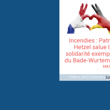
Incendies : Pat
Hetzel salue 
solidarité exemp
du Bade-Wurtem
Lire 
Publié le 28/07/2026 dans
Eu