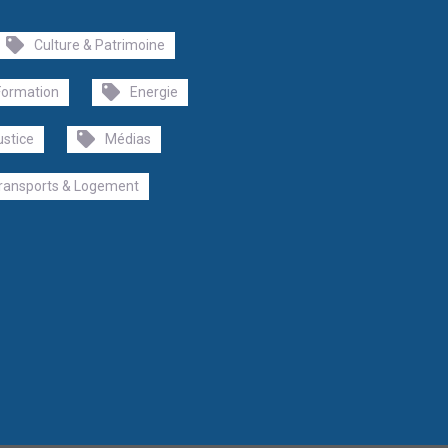
Culture & Patrimoine
Formation
Energie
ustice
Médias
ransports & Logement