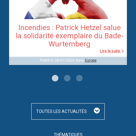
Incendies : Patrick Hetzel salue
re
la solidarité exemplaire du Bade-
Wurtemberg
te
Lire la suite
Publié le 28/07/2026 dans
Europe
TOUTES LES ACTUALITÉS
THÉMATIQUES