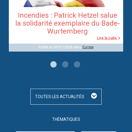
Incendies : Patrick Hetzel salue
re
la solidarité exemplaire du Bade-
Wurtemberg
te
Lire la suite
Publié le 28/07/2026 dans
Europe
TOUTES LES ACTUALITÉS
THÉMATIQUES