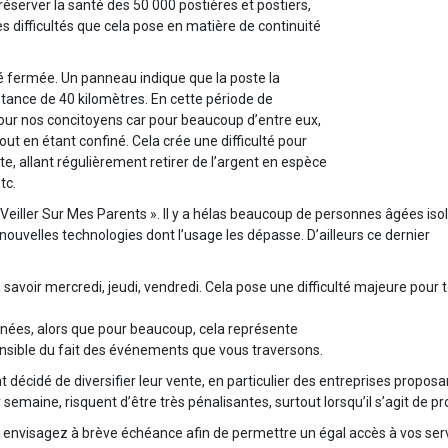
éserver la santé des 50 000 postières et postiers,
es difficultés que cela pose en matière de continuité
té fermée. Un panneau indique que la poste la
istance de 40 kilomètres. En cette période de
our nos concitoyens car pour beaucoup d’entre eux,
out en étant confiné. Cela crée une difficulté pour
, allant régulièrement retirer de l’argent en espèce
tc.
eiller Sur Mes Parents ». Il y a hélas beaucoup de personnes âgées iso
nouvelles technologies dont l’usage les dépasse. D’ailleurs ce dernier
, à savoir mercredi, jeudi, vendredi. Cela pose une difficulté majeure pour
nnées, alors que pour beaucoup, cela représente
sensible du fait des événements que vous traversons.
t décidé de diversifier leur vente, en particulier des entreprises proposa
 semaine, risquent d’être très pénalisantes, surtout lorsqu’il s’agit de 
 envisagez à brève échéance afin de permettre un égal accès à vos servic