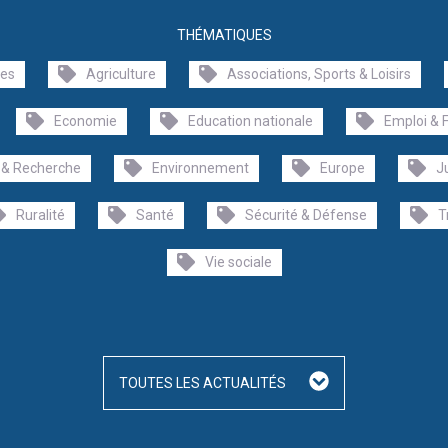
THÉMATIQUES
les
Agriculture
Associations, Sports & Loisirs
Economie
Education nationale
Emploi & 
 & Recherche
Environnement
Europe
J
Ruralité
Santé
Sécurité & Défense
T
Vie sociale
TOUTES LES ACTUALITÉS