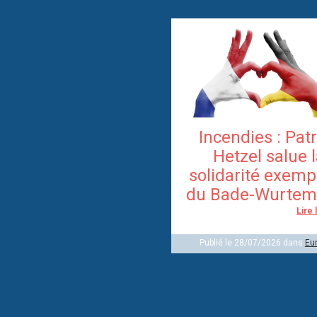
Incendies : Pat
Hetzel salue 
solidarité exemp
du Bade-Wurtem
Lire 
Publié le 28/07/2026 dans
Eu