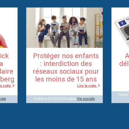
rick
Protéger nos enfants
A
la
: interdiction des
dél
laire
réseaux sociaux pour
berg
les moins de 15 ans
la suite
Lire la suite
Publié
rope
Publié le 27/07/2026 dans
Vie sociale