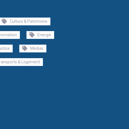
Culture & Patrimoine
Formation
Energie
ustice
Médias
ransports & Logement