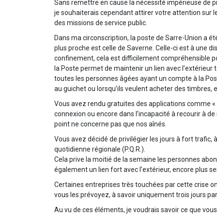
Sans remettre en cause la nécessité impérieuse de pr
je souhaiterais cependant attirer votre attention sur l
des missions de service public.
Dans ma circonscription, la poste de Sarre-Union a é
plus proche est celle de Saverne. Celle-ci est à une d
confinement, cela est difficilement compréhensible p
la Poste permet de maintenir un lien avec l’extérieur t
toutes les personnes âgées ayant un compte à la Poste
au guichet ou lorsqu’ils veulent acheter des timbres, e
Vous avez rendu gratuites des applications comme « V
connexion ou encore dans l’incapacité à recourir à de 
point ne concerne pas que nos aînés.
Vous avez décidé de privilégier les jours à fort trafic
quotidienne régionale (P.Q.R.).
Cela prive la moitié de la semaine les personnes abo
également un lien fort avec l’extérieur, encore plus 
Certaines entreprises très touchées par cette crise on
vous les prévoyez, à savoir uniquement trois jours par
Au vu de ces éléments, je voudrais savoir ce que vous