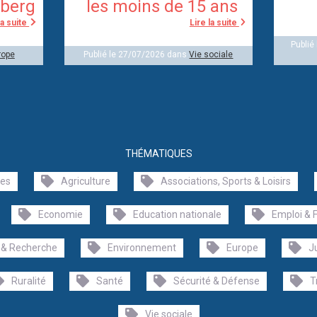
berg
les moins de 15 ans
la suite
Lire la suite
Publié
rope
Publié le 27/07/2026 dans
Vie sociale
THÉMATIQUES
les
Agriculture
Associations, Sports & Loisirs
Economie
Education nationale
Emploi & 
 & Recherche
Environnement
Europe
J
Ruralité
Santé
Sécurité & Défense
T
Vie sociale