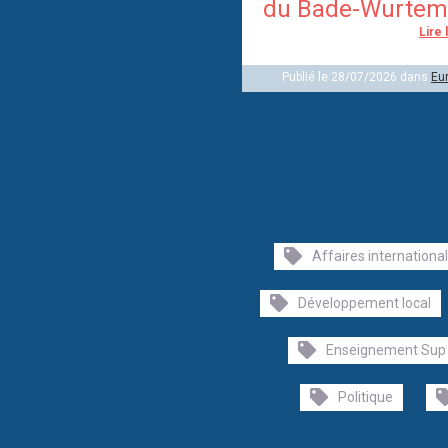
du Bade-Wurtem
Lire 
Publié le 28/07/2026 dans
Eu
Affaires internationa
Développement local
Enseignement Sup
Politique