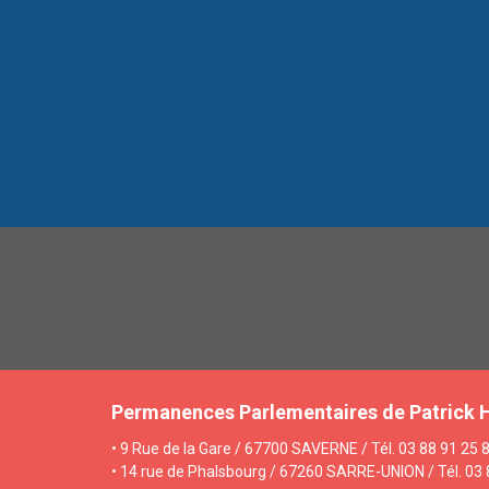
Permanences Parlementaires de Patrick 
• 9 Rue de la Gare / 67700 SAVERNE / Tél. 03 88 91 25 8
• 14 rue de Phalsbourg / 67260 SARRE-UNION / Tél. 03 