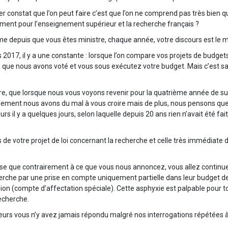
constat que l’on peut faire c’est que l’on ne comprend pas très bien quell
ement pour l’enseignement supérieur et la recherche français ?
mme depuis que vous êtes ministre, chaque année, votre discours est le m
s 2017, il y a une constante : lorsque l’on compare vos projets de budget
e que nous avons voté et vous sous exécutez votre budget. Mais c’est sa
que lorsque nous vous voyons revenir pour la quatrième année de suit
eulement nous avons du mal à vous croire mais de plus, nous pensons que
s il y a quelques jours, selon laquelle depuis 20 ans rien n’avait été 
s de votre projet de loi concernant la recherche et celle très immédiate 
se que contrairement à ce que vous nous annoncez, vous allez continu
erche par une prise en compte uniquement partielle dans leur budget de 
ion (compte d’affectation spéciale). Cette asphyxie est palpable pour
echerche.
leurs vous n’y avez jamais répondu malgré nos interrogations répétées à