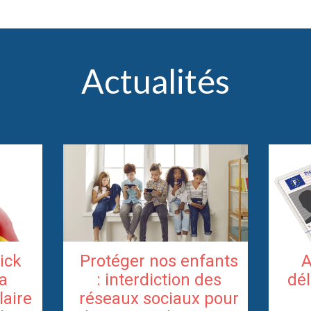
Actualités
rick
Protéger nos enfants
A
la
: interdiction des
dél
laire
réseaux sociaux pour