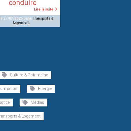
conduire
Lire la suite
 le 27/07/2026 dans
Transports &
Logement
Culture & Patrimoine
Formation
Energie
ustice
Médias
ransports & Logement