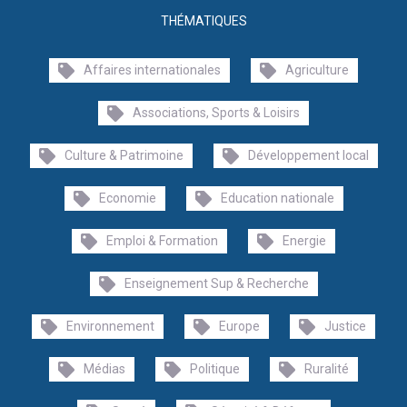
THÉMATIQUES
Affaires internationales
Agriculture
Associations, Sports & Loisirs
Culture & Patrimoine
Développement local
Economie
Education nationale
Emploi & Formation
Energie
Enseignement Sup & Recherche
Environnement
Europe
Justice
Médias
Politique
Ruralité