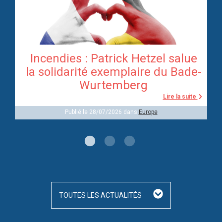
Incendies : Patrick Hetzel salue
re
la solidarité exemplaire du Bade-
Wurtemberg
te
Lire la suite
Publié le 28/07/2026 dans
Europe
TOUTES LES ACTUALITÉS