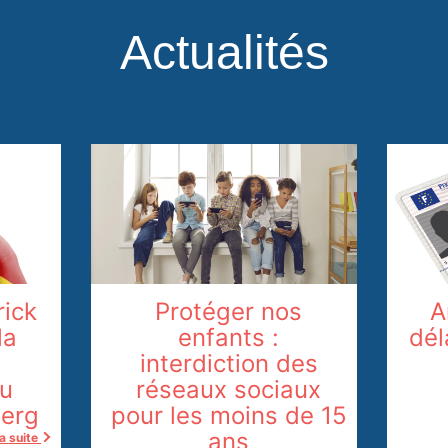
Actualités
rick
Protéger nos
A
la
enfants :
dél
interdiction des
du
réseaux sociaux
erg
pour les moins de 15
ans
la suite