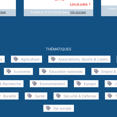
Lire la suite
Publié
rope
Publié le 27/07/2026 dans
Vie sociale
THÉMATIQUES
es
Agriculture
Associations, Sports & Loisirs
Economie
Education nationale
Emploi &
& Recherche
Environnement
Europe
J
Ruralité
Santé
Sécurité & Défense
T
Vie sociale