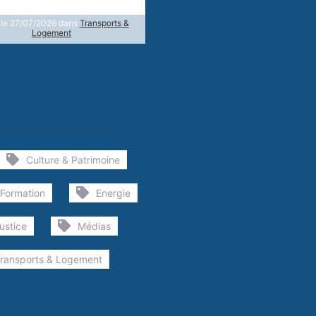
 le 27/07/2026 dans
Transports &
Logement
Culture & Patrimoine
 Formation
Energie
ustice
Médias
ransports & Logement