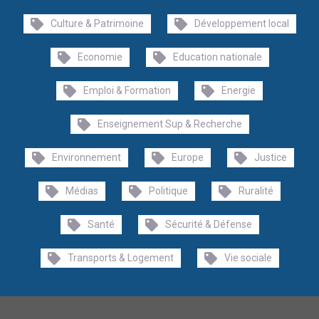
Culture & Patrimoine
Développement local
Economie
Education nationale
Emploi & Formation
Energie
Enseignement Sup & Recherche
Environnement
Europe
Justice
Médias
Politique
Ruralité
Santé
Sécurité & Défense
Transports & Logement
Vie sociale