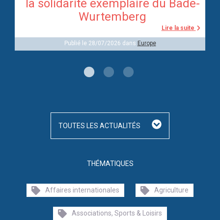
re
la solidarité exemplaire du Bade-
Wurtemberg
te
Lire la suite
Publié le 28/07/2026 dans
Europe
TOUTES LES ACTUALITÉS
THÉMATIQUES
Affaires internationales
Agriculture
Associations, Sports & Loisirs