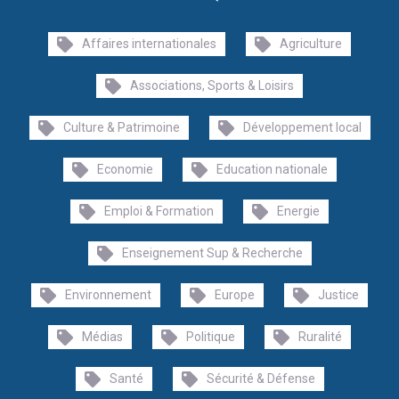
Affaires internationales
Agriculture
Associations, Sports & Loisirs
Culture & Patrimoine
Développement local
Economie
Education nationale
Emploi & Formation
Energie
Enseignement Sup & Recherche
Environnement
Europe
Justice
Médias
Politique
Ruralité
Santé
Sécurité & Défense