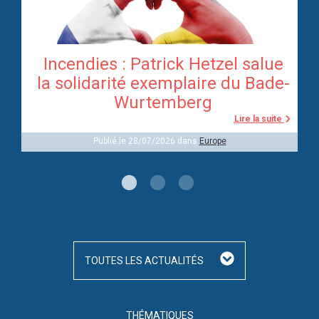
Incendies : Patrick Hetzel salue
re
la solidarité exemplaire du Bade-
Wurtemberg
te
Lire la suite
Publié le 28/07/2026 dans
Europe
TOUTES LES ACTUALITÉS
THÉMATIQUES