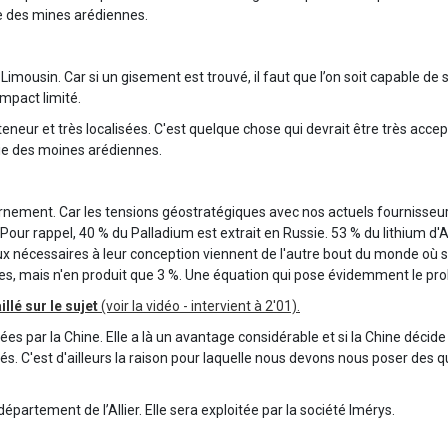
ie des mines arédiennes.
mousin. Car si un gisement est trouvé, il faut que l’on soit capable de sort
impact limité.
teneur et très localisées. C'est quelque chose qui devrait être très acc
nie des moines arédiennes.
ement. Car les tensions géostratégiques avec nos actuels fournisseu
Pour rappel, 40 % du Palladium est extrait en Russie. 53 % du lithium d'
aux nécessaires à leur conception viennent de l'autre bout du monde où 
es, mais n'en produit que 3 %. Une équation qui pose évidemment le p
llé sur le sujet
(voir la vidéo - intervient à 2'01).
es par la Chine. Elle a là un avantage considérable et si la Chine décide
tés. C'est d'ailleurs la raison pour laquelle nous devons nous poser des 
épartement de l’Allier. Elle sera exploitée par la société Imérys.