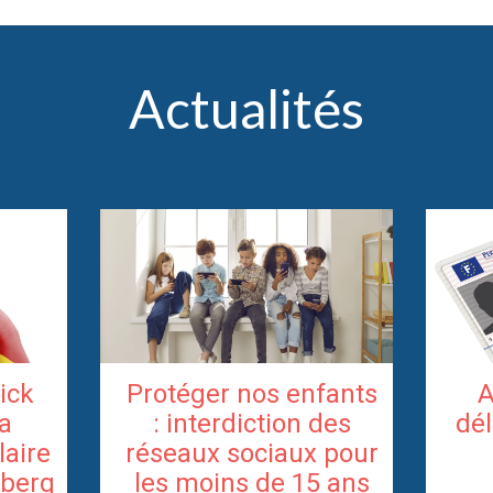
Actualités
rick
Protéger nos enfants
A
la
: interdiction des
dél
laire
réseaux sociaux pour
berg
les moins de 15 ans