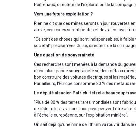
Poitrenaud, directeur de l'exploration de la compagn
Vers une future exploitation ?
Rien ne dit que des mines seront un jour rouvertes en Li
arrive, ces mines seront petites et devraient avoir un 
"Ce sont des choses qui sont indispensables, à faible 
sociétal" précise Yves Guise, directeur de la compag
Une question de souveraineté
Ces recherches sont menées à la demande du gouvern
d'une plus grande souveraineté sur les métaux rares. 
bon construire des voitures électriques si les matéri
Par ailleurs, l'Europe consomme 30 % des métaux rar
Le député alsacien Patrick Hetzel a beaucoup travai
"Plus de 80 % des terres rares mondiales sont fabriqué
de réduire les livraisons, nos pays peuvent être affec
à l'échelle européenne, sur l'exploitation minière".
On sait déjà qu’une mine de lithium va rouvrir dans le d