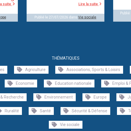
la suite
Lire la suite
Publié
rope
Publié le 27/07/2026 dans
Vie sociale
THÉMATIQUES
les
Agriculture
Associations, Sports & Loisirs
Economie
Education nationale
Emploi & 
 & Recherche
Environnement
Europe
J
Ruralité
Santé
Sécurité & Défense
T
Vie sociale