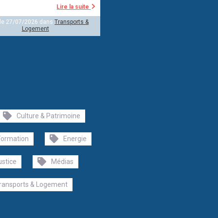
Lire la suite
 le 27/07/2026 dans
Transports &
Logement
Culture & Patrimoine
Formation
Energie
ustice
Médias
ransports & Logement