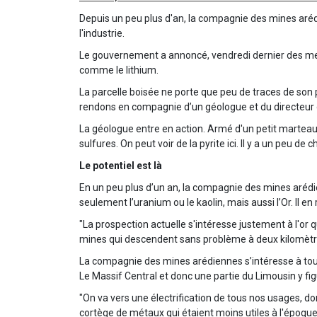
Depuis un peu plus d'an, la compagnie des mines aréd
l'industrie.
Le gouvernement a annoncé, vendredi dernier des mesur
comme le lithium.
La parcelle boisée ne porte que peu de traces de son 
rendons en compagnie d’un géologue et du directeur
La géologue entre en action. Armé d'un petit marteau, i
sulfures. On peut voir de la pyrite ici. Il y a un peu de 
Le potentiel est là
En un peu plus d’un an, la compagnie des mines arédi
seulement l’uranium ou le kaolin, mais aussi l’Or. Il 
"La prospection actuelle s'intéresse justement à l'or 
mines qui descendent sans problème à deux kilomètres
La compagnie des mines arédiennes s’intéresse à tout 
Le Massif Central et donc une partie du Limousin y fi
"On va vers une électrification de tous nos usages, donc
cortège de métaux qui étaient moins utiles à l'époqu