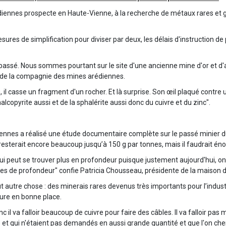
iennes prospecte en Haute-Vienne, à la recherche de métaux rares et gé
es de simplification pour diviser par deux, les délais d'instruction d
passé. Nous sommes pourtant sur le site d'une ancienne mine d'or et d'
 de la compagnie des mines arédiennes.
l casse un fragment d'un rocher. Et là surprise. Son œil plaqué contre un 
chalcopyrite aussi et de la sphalérite aussi donc du cuivre et du zinc".
ennes a réalisé une étude documentaire complète sur le passé minier du
en resterait encore beaucoup jusqu’à 150 g par tonnes, mais il faudrait 
qui peut se trouver plus en profondeur puisque justement aujourd'hui, on
 de profondeur" confie Patricia Chousseau, présidente de la maison de
autre chose : des minerais rares devenus très importants pour l’industr
gure en bonne place.
 il va falloir beaucoup de cuivre pour faire des câbles. Il va falloir pas 
e et qui n'étaient pas demandés en aussi grande quantité et que l'on ch