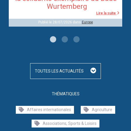
Wurtemberg
te
Lire la suite
Publié le 28/07/2026 dans
Europe
TOUTES LES ACTUALITÉS
THÉMATIQUES
Affaires internationales
Agriculture
Associations, Sports & Loisirs