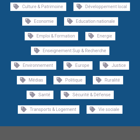
Culture & Patrimoine
Développement local
Economie
Education nationale
Emploi & Formation
Energie
Enseignement Sup & Recherche
Environnement
Europe
Justice
Médias
Politique
Ruralité
Santé
Sécurité & Défense
Transports & Logement
Vie sociale