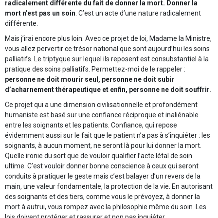
radicalement différente du fait de donner la mort. Donner la
mort n’est pas un soin
. C’est un acte d’une nature radicalement
différente.
Mais j’irai encore plus loin. Avec ce projet de loi, Madame la Ministre,
vous allez pervertir ce trésor national que sont aujourd’hui les soins
palliatifs. Le triptyque sur lequel ils reposent est consubstantiel à la
pratique des soins palliatifs. Permettez-moi de le rappeler :
personne ne doit mourir seul, personne ne doit subir
d’acharnement thérapeutique et enfin, personne ne doit souffrir
.
Ce projet qui a une dimension civilisationnelle et profondément
humaniste est basé sur une confiance réciproque et inaliénable
entre les soignants et les patients. Confiance, qui repose
évidemment aussi sur le fait que le patient n’a pas à s’inquiéter : les
soignants, à aucun moment, ne seront là pour lui donner la mort.
Quelle ironie du sort que de vouloir qualifier l’acte létal de soin
ultime. C’est vouloir donner bonne conscience à ceux qui seront
conduits à pratiquer le geste mais c’est balayer d’un revers de la
main, une valeur fondamentale, la protection de la vie. En autorisant
des soignants et des tiers, comme vous le prévoyez, à donner la
mort à autrui, vous rompez avec la philosophie même du soin. Les
lois doivent protéger et rassurer et non pas inquiéter.