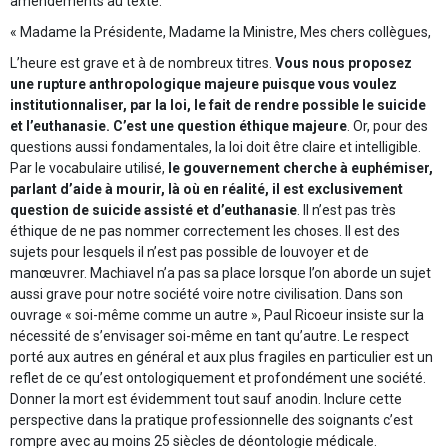
amendements au texte.
« Madame la Présidente, Madame la Ministre, Mes chers collègues,
L’heure est grave et à de nombreux titres.
Vous nous proposez
une rupture anthropologique majeure puisque vous voulez
institutionnaliser, par la loi, le fait de rendre possible le suicide
et l’euthanasie. C’est une question éthique majeure
. Or, pour des
questions aussi fondamentales, la loi doit être claire et intelligible.
Par le vocabulaire utilisé,
le gouvernement cherche à euphémiser,
parlant d’aide à mourir, là où en réalité, il est exclusivement
question de suicide assisté et d’euthanasie
. Il n’est pas très
éthique de ne pas nommer correctement les choses. Il est des
sujets pour lesquels il n’est pas possible de louvoyer et de
manœuvrer. Machiavel n’a pas sa place lorsque l’on aborde un sujet
aussi grave pour notre société voire notre civilisation. Dans son
ouvrage « soi-même comme un autre », Paul Ricoeur insiste sur la
nécessité de s’envisager soi-même en tant qu’autre. Le respect
porté aux autres en général et aux plus fragiles en particulier est un
reflet de ce qu’est ontologiquement et profondément une société.
Donner la mort est évidemment tout sauf anodin. Inclure cette
perspective dans la pratique professionnelle des soignants c’est
rompre avec au moins 25 siècles de déontologie médicale.