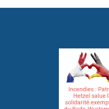
Incendies : Pat
Hetzel salue 
solidarité exemp
du Bade-Wurtem