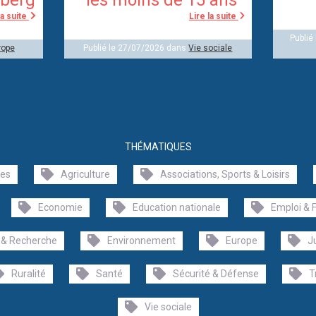
la suite
Lire la suite
Publié
rope
Publié le 27/07/2026 dans
Vie sociale
THÉMATIQUES
les
Agriculture
Associations, Sports & Loisirs
Economie
Education nationale
Emploi & 
 & Recherche
Environnement
Europe
J
Ruralité
Santé
Sécurité & Défense
T
Vie sociale