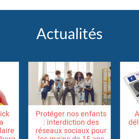
Actualités
rick
Protéger nos enfants
A
la
: interdiction des
dél
laire
réseaux sociaux pour
berg
les moins de 15 ans