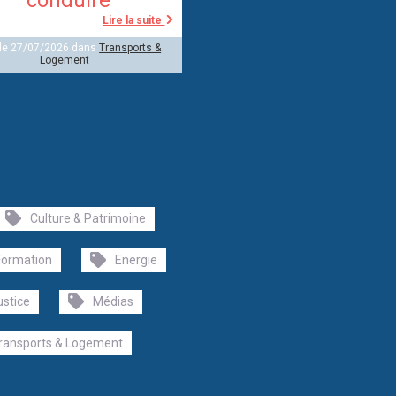
Lire la suite
 le 27/07/2026 dans
Transports &
Logement
Culture & Patrimoine
Formation
Energie
ustice
Médias
ransports & Logement