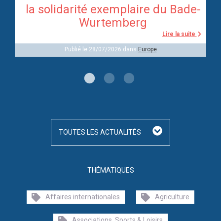
re
la solidarité exemplaire du Bade-
Wurtemberg
te
Lire la suite
Publié le 28/07/2026 dans
Europe
TOUTES LES ACTUALITÉS
THÉMATIQUES
Affaires internationales
Agriculture
Associations, Sports & Loisirs