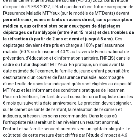
de financement de la Sécurité sociale (PLFSS) 2022. Dans l'étude
d'impact du PLFSS 2022, il était question d'une future campagne de
l'Assurance Maladie MT'Yeux (sur le modèle de MT'Dents) devant
permettre aux jeunes enfants un accès direct, sans prescription
médicale, aux orthoptistes pour deux types de dépistages :
dépistages de l'amblyopie (entre 9 et 15 mois) et des troubles de
la réfraction (à partir de 2 ans et demi et jusqu'à 5 ans).
Ces
dépistages devaient être pris en charge à 100% par l'assurance
maladie (60 % sur le risque et 40 % au travers le Fonds national de
prévention, d’éducation et d’information sanitaire, FNPEIS) dans le
cadre du futur dispositif MT'Yeux. En pratique, un mois avant la
date estimée de l'examen, la famille du jeune enfant pourrait être
destinataire d'un courrier de l'assurance maladie, accompagné
d'une feuille de soins leur indiquant qu'ils sont éligibles au dispositif
MT'Yeux et les informant des conditions pratiques de l'examen.
Pour en bénéficier, l'enfant devrait consulter un orthoptiste dans les
6 mois qui suivent la date anniversaire. Le praticien devrait signaler,
sur le carnet de santé de l'enfant, la réalisation de l'examen et
indiquera, si besoin, les soins recommandés. Dans le cas où
l'orthoptiste réaliserait un bilan révélant un résultat anormal,
l'enfant et sa famille seraient orientés vers un ophtalmologiste. Le
coût total de cette mesure était chiffré par l'étude d'impact à 4,6