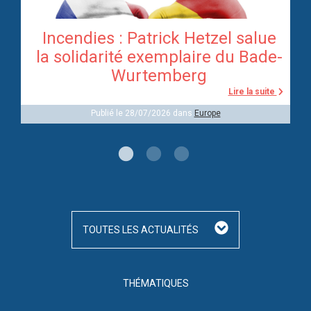
Incendies : Patrick Hetzel salue
re
la solidarité exemplaire du Bade-
Wurtemberg
te
Lire la suite
Publié le 28/07/2026 dans
Europe
TOUTES LES ACTUALITÉS
THÉMATIQUES