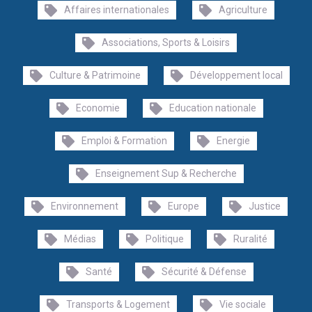
Affaires internationales
Agriculture
Associations, Sports & Loisirs
Culture & Patrimoine
Développement local
Economie
Education nationale
Emploi & Formation
Energie
Enseignement Sup & Recherche
Environnement
Europe
Justice
Médias
Politique
Ruralité
Santé
Sécurité & Défense
Transports & Logement
Vie sociale