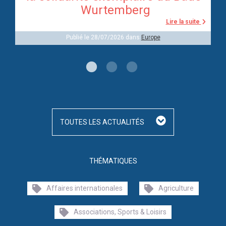
Wurtemberg
te
Lire la suite
Publié le 28/07/2026 dans
Europe
TOUTES LES ACTUALITÉS
THÉMATIQUES
Affaires internationales
Agriculture
Associations, Sports & Loisirs