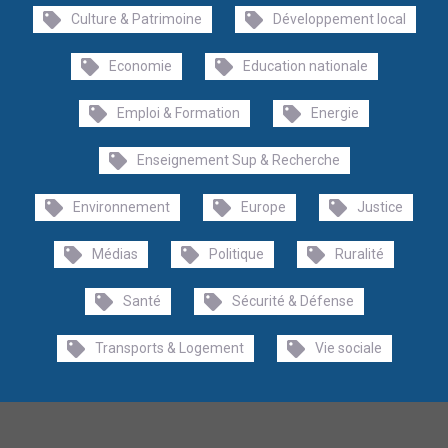
Culture & Patrimoine
Développement local
Economie
Education nationale
Emploi & Formation
Energie
Enseignement Sup & Recherche
Environnement
Europe
Justice
Médias
Politique
Ruralité
Santé
Sécurité & Défense
Transports & Logement
Vie sociale